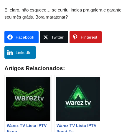
E, claro, não esquece… se curtiu, indica pra galera e garante
seu mês grátis. Bora maratonar?
Facebook
Twitter
Pinterest
LinkedIn
Artigos Relacionados:
Warez TV Lista IPTV
Warez TV Lista IPTV
Espn
Sport Tv