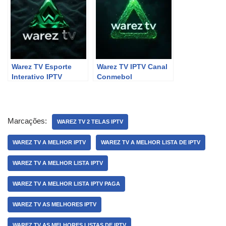
Warez TV Esporte
Warez TV IPTV Canal
Interativo IPTV
Conmebol
Marcações:
WAREZ TV 2 TELAS IPTV
WAREZ TV A MELHOR IPTV
WAREZ TV A MELHOR LISTA DE IPTV
WAREZ TV A MELHOR LISTA IPTV
WAREZ TV A MELHOR LISTA IPTV PAGA
WAREZ TV AS MELHORES IPTV
WAREZ TV AS MELHORES LISTAS DE IPTV