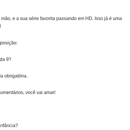
a mão, e a sua série favorita passando em HD. Isso já é uma
!
sposição:
 da 9?
a obrigatória.
ocumentários, você vai amar!
 infância?