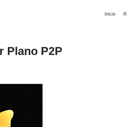
Início
R
r Plano P2P