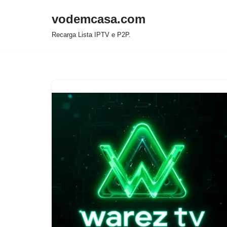
vodemcasa.com
Pular
Recarga Lista IPTV e P2P.
para
o
conteúdo