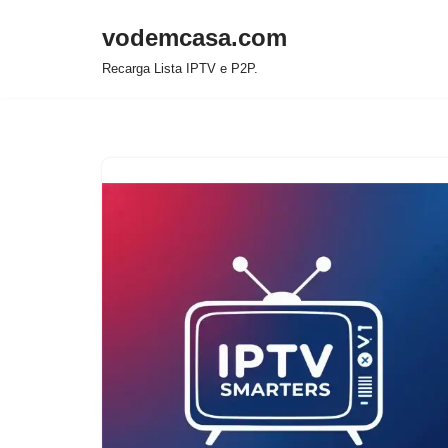
vodemcasa.com
Pular
Recarga Lista IPTV e P2P.
para
o
conteúdo