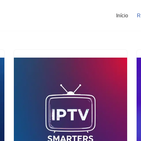
Início
R