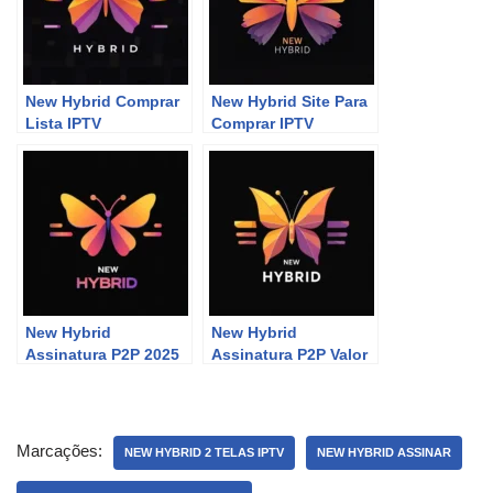
New Hybrid Comprar
New Hybrid Site Para
Lista IPTV
Comprar IPTV
New Hybrid
New Hybrid
Assinatura P2P 2025
Assinatura P2P Valor
Marcações:
NEW HYBRID 2 TELAS IPTV
NEW HYBRID ASSINAR