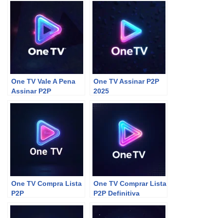
One TV Vale A Pena
One TV Assinar P2P
Assinar P2P
2025
One TV Compra Lista
One TV Comprar Lista
P2P
P2P Definitiva