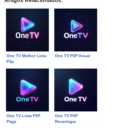
Artigos Relacionados:
One TV Melhor Lista
One TV P2P Anual
P2p
One TV Lista P2P
One TV P2P
Paga
Recarregar