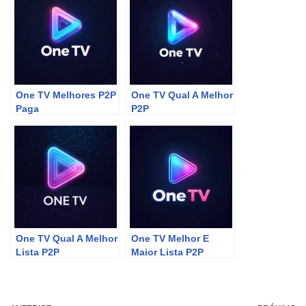
One TV Melhores P2P
One TV Qual A Melhor
Paga
P2P
One TV Qual A Melhor
One TV Melhor E
Lista P2P
Maior Lista P2P