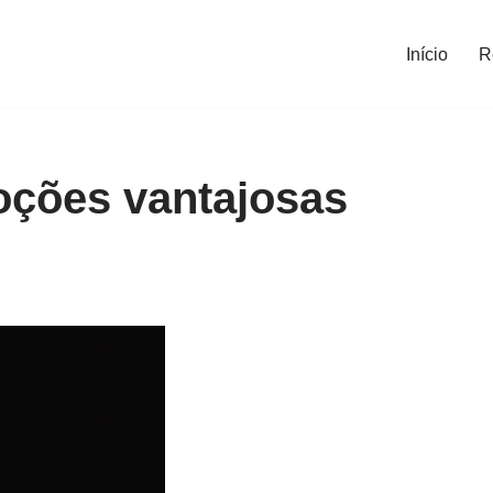
Início
R
ções vantajosas