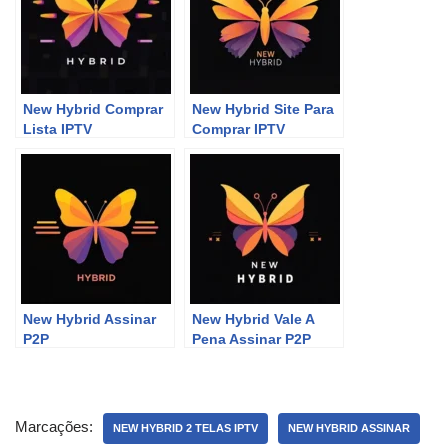
New Hybrid Comprar
New Hybrid Site Para
Lista IPTV
Comprar IPTV
New Hybrid Assinar
New Hybrid Vale A
P2P
Pena Assinar P2P
Marcações:
NEW HYBRID 2 TELAS IPTV
NEW HYBRID ASSINAR