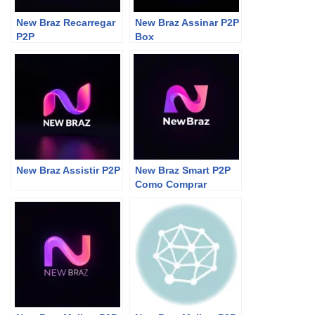
New Braz Recarregar
New Braz Assinar P2P
P2P
Box
New Braz Assistir P2P
New Braz Smart P2P
Como Comprar