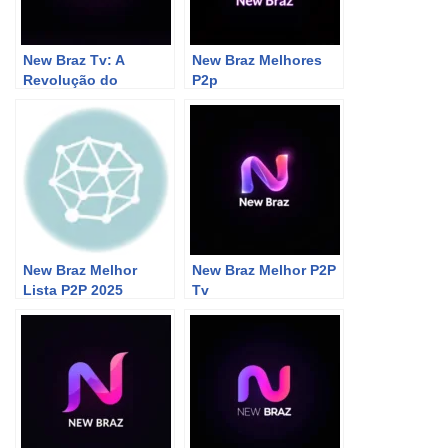
New Braz Tv: A
New Braz Melhores
Revolução do
P2p
Streaming Que Vai Te
Deixar de Queixo
Caído!
New Braz Melhor
New Braz Melhor P2P
Lista P2P 2025
Tv