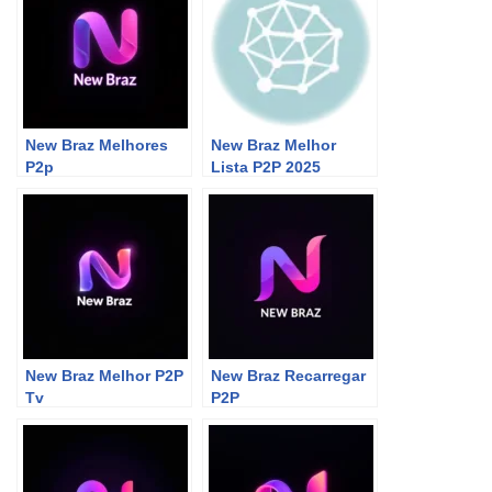
New Braz Melhores
New Braz Melhor
P2p
Lista P2P 2025
New Braz Melhor P2P
New Braz Recarregar
Tv
P2P