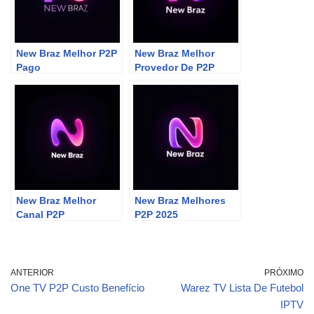
New Braz Melhor P2P
New Braz Melhor
Pago
Provedor De P2P
New Braz Melhor
New Braz Melhores
Canal P2P
P2P 2025
ANTERIOR
PRÓXIMO
One TV P2P Custo Benefício
Warez TV Lista De Futebol
IPTV