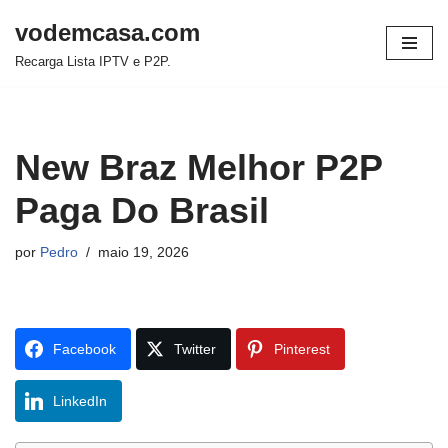
vodemcasa.com
Pular
Recarga Lista IPTV e P2P.
para
o
conteúdo
New Braz Melhor P2P
Paga Do Brasil
por
Pedro
maio 19, 2026
Facebook
Twitter
Pinterest
LinkedIn