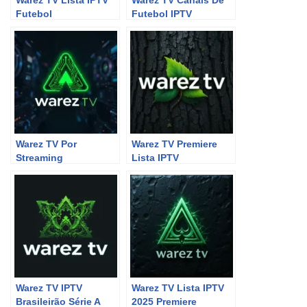
Warez TV Lista IPTV
Warez TV Canais De
Futebol
Futebol IPTV
Warez TV Por
Warez TV Premiere
Streaming
Lista IPTV
Warez TV IPTV
Warez TV Lista IPTV
Brasileirão Série A
2025 Premiere