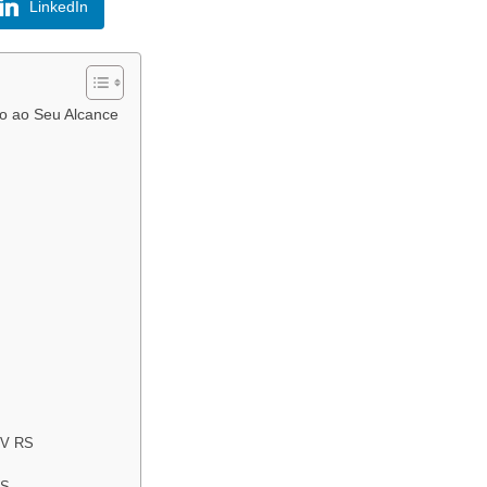
LinkedIn
o ao Seu Alcance
TV RS
RS