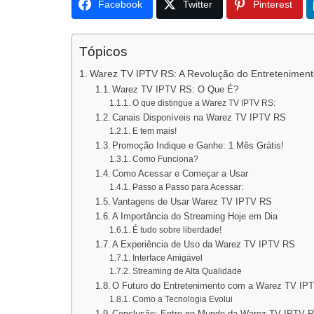
Facebook
Twitter
Pinterest
Tópicos
Warez TV IPTV RS: A Revolução do Entreteniment
Warez TV IPTV RS: O Que É?
O que distingue a Warez TV IPTV RS:
Canais Disponíveis na Warez TV IPTV RS
E tem mais!
Promoção Indique e Ganhe: 1 Mês Grátis!
Como Funciona?
Como Acessar e Começar a Usar
Passo a Passo para Acessar:
Vantagens de Usar Warez TV IPTV RS
A Importância do Streaming Hoje em Dia
É tudo sobre liberdade!
A Experiência de Uso da Warez TV IPTV RS
Interface Amigável
Streaming de Alta Qualidade
O Futuro do Entretenimento com a Warez TV IP
Como a Tecnologia Evolui
Conclusão: Entre no Mundo da Warez TV IPTV 