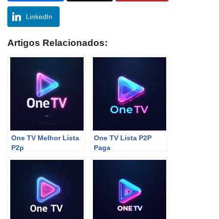
LinkedIn
Artigos Relacionados:
One TV Melhor Lista
One TV Lista P2P
P2p
Paga