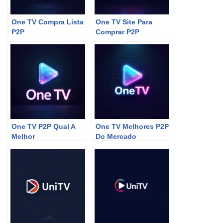
One TV Compra Lista
One TV Site Para
P2P
Comprar P2P
One TV P2P Qual A
One TV Melhores P2P
Melhor
Do Mercado