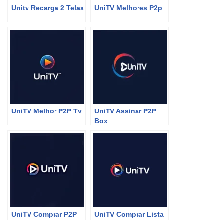
Unitv Recarga 2 Telas
UniTV Melhores P2p
UniTV Melhor P2P Tv
UniTV Assinar P2P
Box
UniTV Comprar P2P
UniTV Comprar Lista