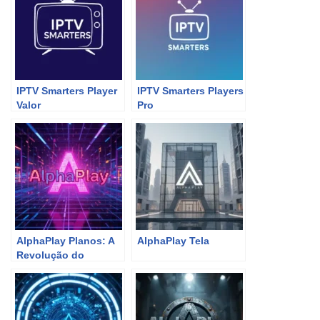
IPTV Smarters Player
IPTV Smarters Players
Valor
Pro
AlphaPlay Planos: A
AlphaPlay Tela
Revolução do
Entretenimento na
Sua Tela!