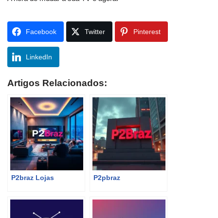
Facebook
Twitter
Pinterest
LinkedIn
Artigos Relacionados:
P2braz Lojas
P2pbraz