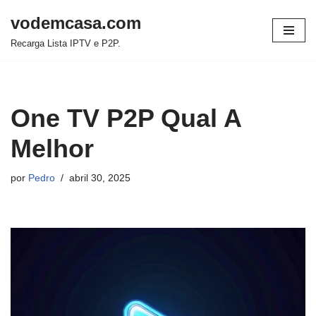
vodemcasa.com
Pular
Recarga Lista IPTV e P2P.
para
o
conteúdo
One TV P2P Qual A
Melhor
por
Pedro
abril 30, 2025