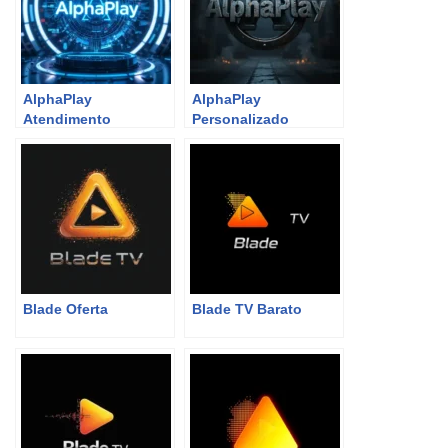
AlphaPlay
AlphaPlay
Atendimento
Personalizado
Imediato
Blade Oferta
Blade TV Barato