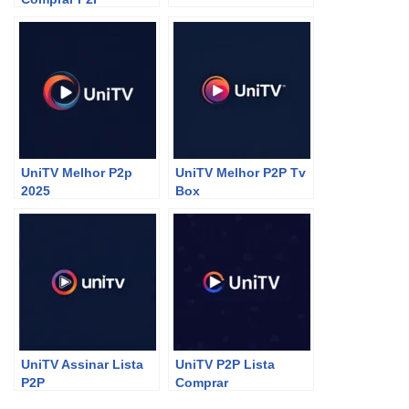
UniTV Melhor P2p
UniTV Melhor P2P Tv
2025
Box
UniTV Assinar Lista
UniTV P2P Lista
P2P
Comprar