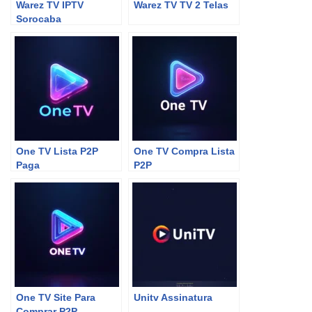
Warez TV IPTV
Warez TV TV 2 Telas
Sorocaba
One TV Lista P2P
One TV Compra Lista
Paga
P2P
One TV Site Para
Unitv Assinatura
Comprar P2P