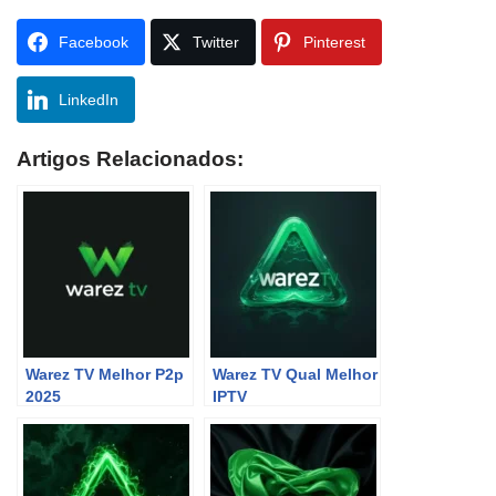
Facebook
Twitter
Pinterest
LinkedIn
Artigos Relacionados:
Warez TV Melhor P2p
Warez TV Qual Melhor
2025
IPTV