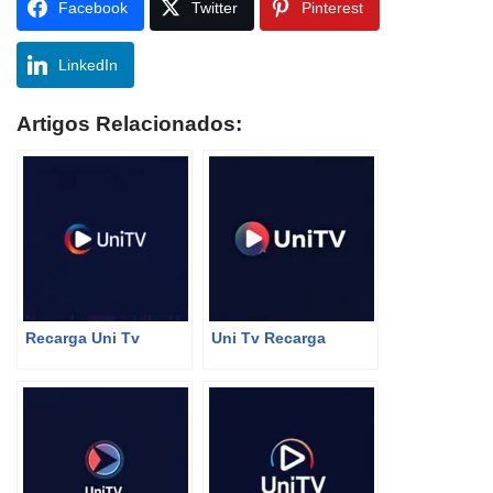
Facebook
Twitter
Pinterest
LinkedIn
Artigos Relacionados:
Recarga Uni Tv
Uni Tv Recarga