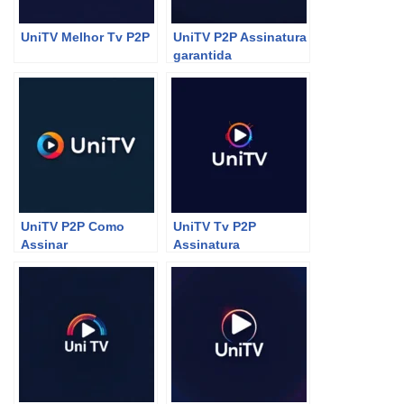
UniTV Melhor Tv P2P
UniTV P2P Assinatura
garantida
UniTV P2P Como
UniTV Tv P2P
Assinar
Assinatura