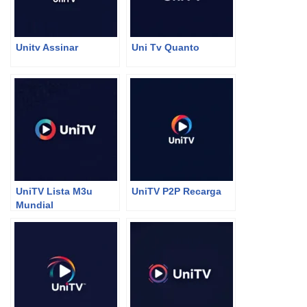
Unitv Assinar
Uni Tv Quanto
UniTV Lista M3u
UniTV P2P Recarga
Mundial