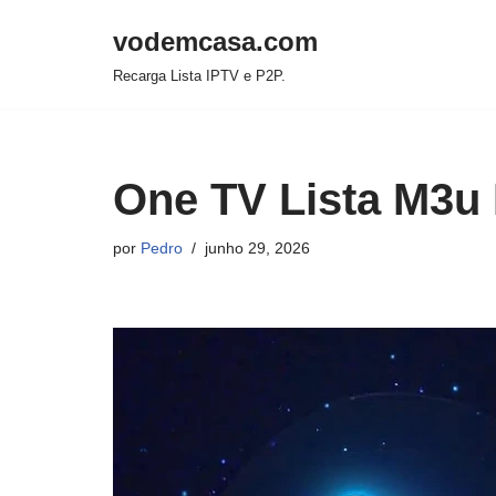
vodemcasa.com
Pular
Recarga Lista IPTV e P2P.
para
o
conteúdo
One TV Lista M3u
por
Pedro
junho 29, 2026