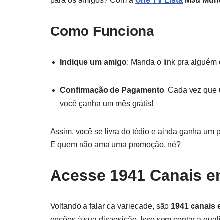
para os amigos? Com a
One TV Lista
M3u Mund
Como Funciona
Indique um amigo
: Manda o link pra alguém 
Confirmação de Pagamento
: Cada vez que 
você ganha um mês grátis!
Assim, você se livra do tédio e ainda ganha um 
E quem não ama uma promoção, né?
Acesse 1941 Canais em
Voltando a falar da variedade, são
1941 canais e
opções à sua disposição. Isso sem contar a qual