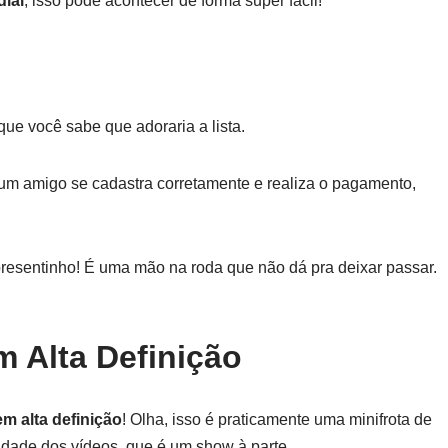
ial
, isso pode acontecer de forma super fácil!
que você sabe que adoraria a lista.
um amigo se cadastra corretamente e realiza o pagamento,
presentinho! É uma mão na roda que não dá pra deixar passar.
 Alta Definição
m alta definição
! Olha, isso é praticamente uma minifrota de
idade dos vídeos, que é um show à parte.