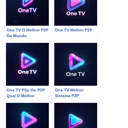
One TV O Melhor P2P
One TV Melhor P2P
Do Mundo
One TV P2p Ou P2P
One TV Melhor
Qual O Melhor
Sistema P2P