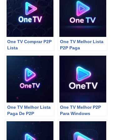
One TV Comprar P2P
One TV Melhor Lista
Lista
P2P Paga
One TV Melhor Lista
One TV Melhor P2P
Paga De P2P
Para Windows