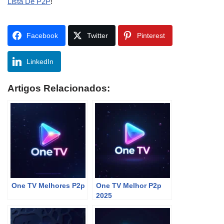
Lista De P2P
!
Facebook
Twitter
Pinterest
LinkedIn
Artigos Relacionados:
One TV Melhores P2p
One TV Melhor P2p
2025