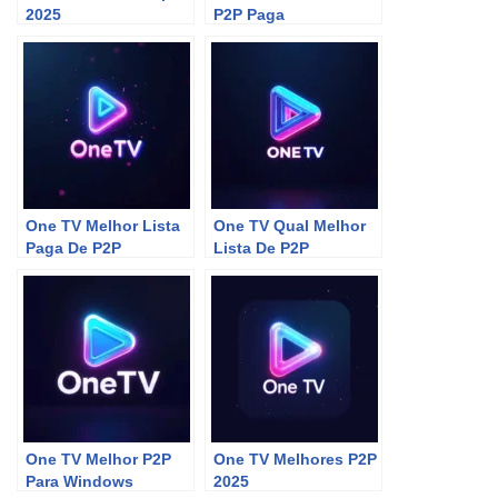
2025
P2P Paga
One TV Melhor Lista
One TV Qual Melhor
Paga De P2P
Lista De P2P
One TV Melhor P2P
One TV Melhores P2P
Para Windows
2025