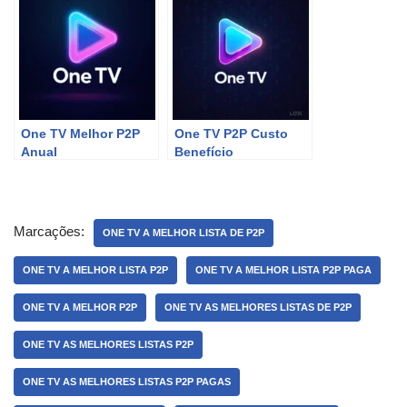
One TV Melhor P2P
One TV P2P Custo
Anual
Benefício
Marcações:
ONE TV A MELHOR LISTA DE P2P
ONE TV A MELHOR LISTA P2P
ONE TV A MELHOR LISTA P2P PAGA
ONE TV A MELHOR P2P
ONE TV AS MELHORES LISTAS DE P2P
ONE TV AS MELHORES LISTAS P2P
ONE TV AS MELHORES LISTAS P2P PAGAS