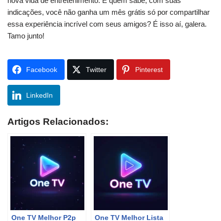
nova vida de entretenimento. E quem sabe, com suas
indicações, você não ganha um mês grátis só por compartilhar
essa experiência incrível com seus amigos? É isso aí, galera.
Tamo junto!
Facebook
Twitter
Pinterest
LinkedIn
Artigos Relacionados:
One TV Melhor P2p
One TV Melhor Lista