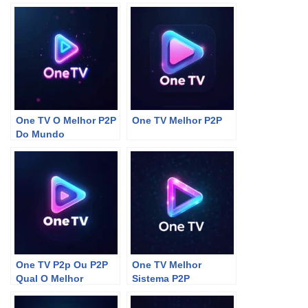
One TV O Melhor P2P
One TV Melhor P2P
Do Mundo
One TV P2p Ou P2P
One TV Melhor
Qual O Melhor
Sistema P2P