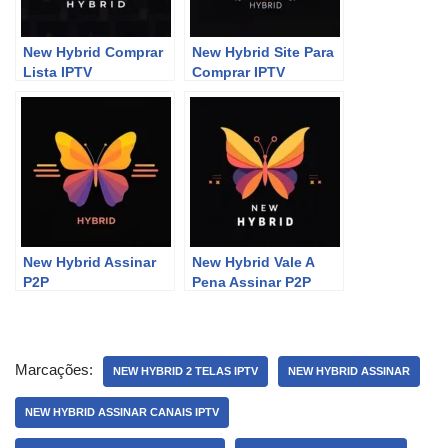
New Hybrid Comprar
New Hybrid Site Para
Lista IPTV
Comprar IPTV
New Hybrid Assinar
New Hybrid Vale A
P2P
Pena Assinar P2P
Marcações:
NEW HYBRID 2 TELAS IPTV
NEW HYBRID ASSINAR
NEW HYBRID ASSINAR CANAIS IPTV