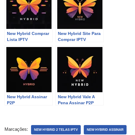
New Hybrid Comprar
New Hybrid Site Para
Lista IPTV
Comprar IPTV
New Hybrid Assinar
New Hybrid Vale A
P2P
Pena Assinar P2P
Marcações:
NEW HYBRID 2 TELAS IPTV
NEW HYBRID ASSINAR