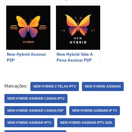
New Hybrid Assinar
New Hybrid Vale A
P2P
Pena Assinar P2P
Marcações:
NEW HYBRID 2 TELAS IPTV
NEW HYBRID ASSINAR
NEW HYBRID ASSINAR CANAIS IPTV
NEW HYBRID ASSINAR CANAIS P2P
NEW HYBRID ASSINAR IP TV
NEW HYBRID ASSINAR IPTV
NEW HYBRID ASSINAR IPTV 2025