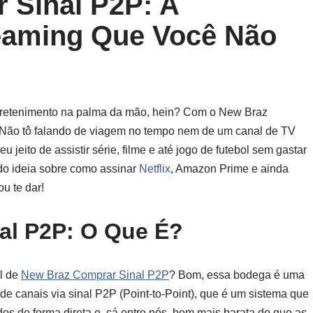
 Sinal P2P: A
eaming Que Você Não
retenimento na palma da mão, hein? Com o New Braz
! Não tô falando de viagem no tempo nem de um canal de TV
jeito de assistir série, filme e até jogo de futebol sem gastar
ndo ideia sobre como assinar
Netflix
, Amazon Prime e ainda
u te dar!
al P2P: O Que É?
al de
New Braz Comprar Sinal P2P
? Bom, essa bodega é uma
e canais via sinal P2P (Point-to-Point), que é um sistema que
dos de forma direta e, cá entre nós, bem mais barata do que as