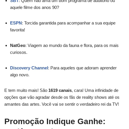
SBT
: Quem não ama um bom programa de auditório ou
aquele filme dos anos 90?
ESPN
: Torcida garantida para acompanhar a sua equipe
favorita!
NatGeo
: Viagem ao mundo da fauna e flora, para os mais
curiosos.
Discovery Channel
: Para aqueles que adoram aprender
algo novo.
E tem muito mais! São
1619 canais
, cara! Uma infinidade de
opções que vão agradar desde os fãs de reality shows até os
amantes das artes. Você vai se sentir o verdadeiro rei da TV!
Promoção Indique Ganhe: