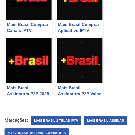
Mais Brasil Comprar
Mais Brasil Comprar
Canais IPTV
Aplicativo IPTV
Mais Brasil
Mais Brasil
Assinatura P2P 2025
Assinatura P2P Valor
Marcações:
MAIS BRASIL 2 TELAS IPTV
MAIS BRASIL ASSINAR
MAIS BRASIL ASSINAR CANAIS IPTV