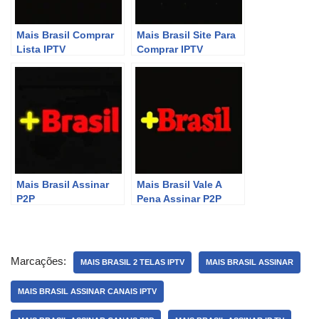
Mais Brasil Comprar
Mais Brasil Site Para
Lista IPTV
Comprar IPTV
Mais Brasil Assinar
Mais Brasil Vale A
P2P
Pena Assinar P2P
Marcações:
MAIS BRASIL 2 TELAS IPTV
MAIS BRASIL ASSINAR
MAIS BRASIL ASSINAR CANAIS IPTV