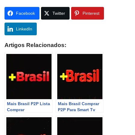
Facebook
Twitter
Pinterest
LinkedIn
Artigos Relacionados:
Mais Brasil P2P Lista
Mais Brasil Comprar
Comprar
P2P Para Smart Tv