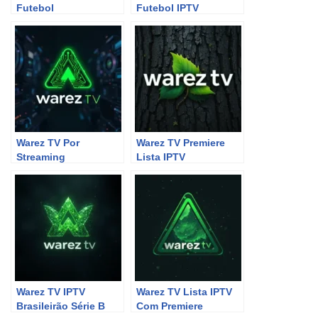
Futebol
Futebol IPTV
Warez TV Por
Warez TV Premiere
Streaming
Lista IPTV
Warez TV IPTV
Warez TV Lista IPTV
Brasileirão Série B
Com Premiere