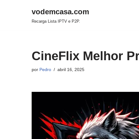
vodemcasa.com
Pular
Recarga Lista IPTV e P2P.
para
o
conteúdo
CineFlix Melhor P
por
Pedro
abril 16, 2025