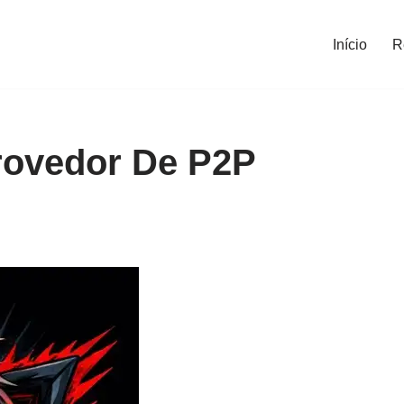
Início
R
rovedor De P2P