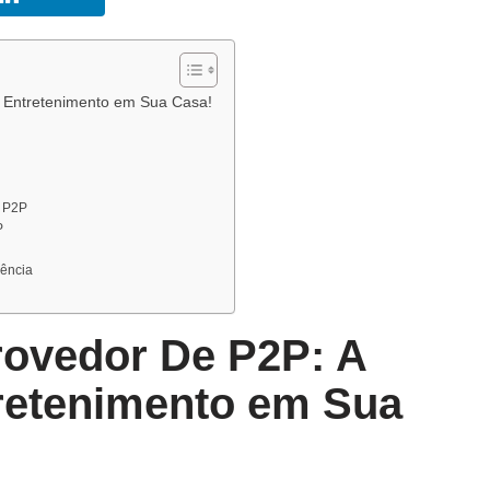
o Entretenimento em Sua Casa!
e P2P
P
iência
rovedor De P2P: A
retenimento em Sua