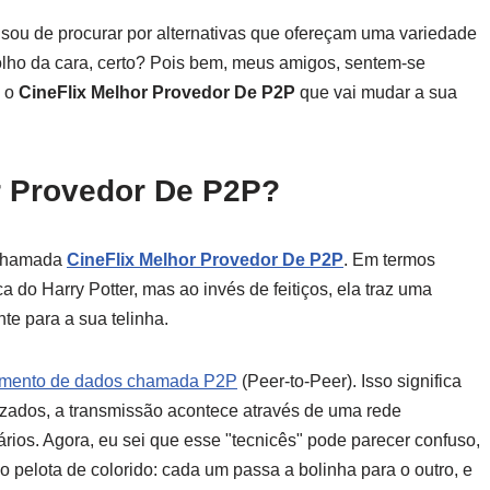
ansou de procurar por alternativas que ofereçam uma variedade
 olho da cara, certo? Pois bem, meus amigos, sentem-se
e o
CineFlix Melhor Provedor De P2P
que vai mudar a sua
r Provedor De P2P?
 chamada
CineFlix Melhor Provedor De P2P
. Em termos
 do Harry Potter, mas ao invés de feitiços, ela traz uma
te para a sua telinha.
lhamento de dados chamada P2P
(Peer-to-Peer). Isso significa
izados, a transmissão acontece através de uma rede
rios. Agora, eu sei que esse "tecnicês" pode parecer confuso,
pelota de colorido: cada um passa a bolinha para o outro, e