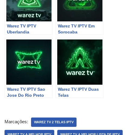
Warez TV IPTV
Warez TV IPTV Em
Uberlandia
Sorocaba
Warez TV IPTV Sao
Warez TV IPTV Duas
Jose Do Rio Preto
Telas
Marcações:
WAREZ TV 2 TELAS IPTV
WAREZ TV A MELHOR IPTV
WAREZ TV A MELHOR LISTA DE IPTV