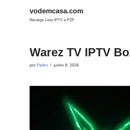
vodemcasa.com
Pular
Recarga Lista IPTV e P2P.
para
o
conteúdo
Warez TV IPTV Box
por
Pedro
junho 8, 2026