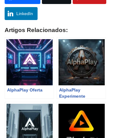
LinkedIn
Artigos Relacionados:
AlphaPlay Oferta
AlphaPlay
Experimente