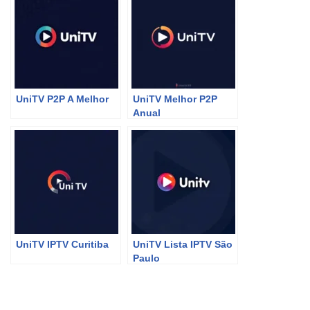
UniTV P2P A Melhor
UniTV Melhor P2P
Anual
UniTV IPTV Curitiba
UniTV Lista IPTV São
Paulo