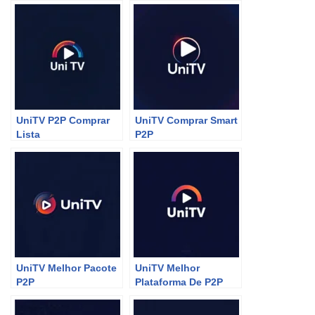
UniTV P2P Comprar
UniTV Comprar Smart
Lista
P2P
UniTV Melhor Pacote
UniTV Melhor
P2P
Plataforma De P2P