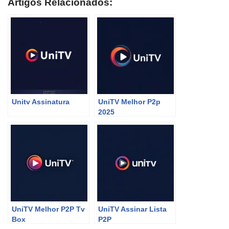
Artigos Relacionados:
Unitv Assinatura
UniTV Melhor P2p
2025
UniTV Melhor P2P Tv
UniTV Assinar Lista
Box
P2P