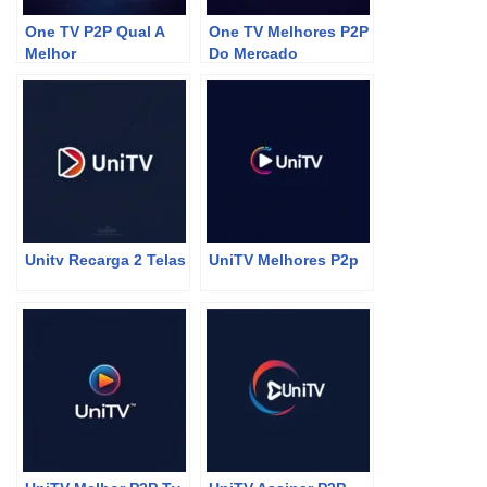
One TV P2P Qual A
One TV Melhores P2P
Melhor
Do Mercado
Unitv Recarga 2 Telas
UniTV Melhores P2p