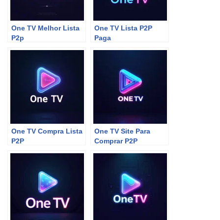
One TV Melhor Lista
One TV Lista P2P
P2p
Paga
One TV Compra Lista
One TV Site Para
P2P
Comprar P2P