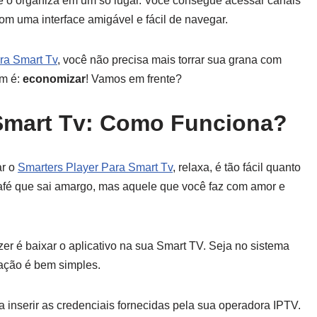
e o organiza em um só lugar. Você consegue acessar canais
com uma interface amigável e fácil de navegar.
ra Smart Tv
, você não precisa mais torrar sua grana com
em é:
economizar
! Vamos em frente?
 Smart Tv: Como Funciona?
ar o
Smarters Player Para Smart Tv
, relaxa, é tão fácil quanto
café que sai amargo, mas aquele que você faz com amor e
azer é baixar o aplicativo na sua Smart TV. Seja no sistema
lação é bem simples.
a inserir as credenciais fornecidas pela sua operadora IPTV.