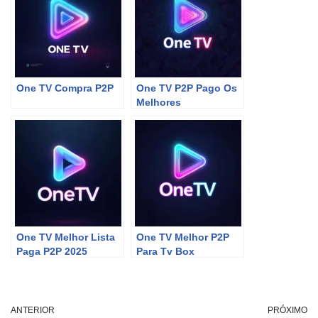
One TV Compra P2P
One TV P2P Pago Os
Melhores
One TV Melhor Lista
One TV Melhor P2P
Paga P2P 2025
Para Tv Box
ANTERIOR
PRÓXIMO