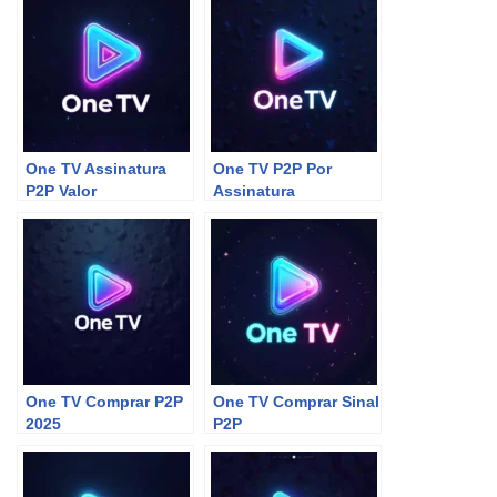
One TV Assinatura
One TV P2P Por
P2P Valor
Assinatura
One TV Comprar P2P
One TV Comprar Sinal
2025
P2P