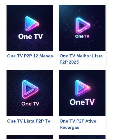
One TV P2P 12 Meses
One TV Melhor Lista
P2P 2025
One TV Lista P2P Tv
One TV P2P Ative
Recargas