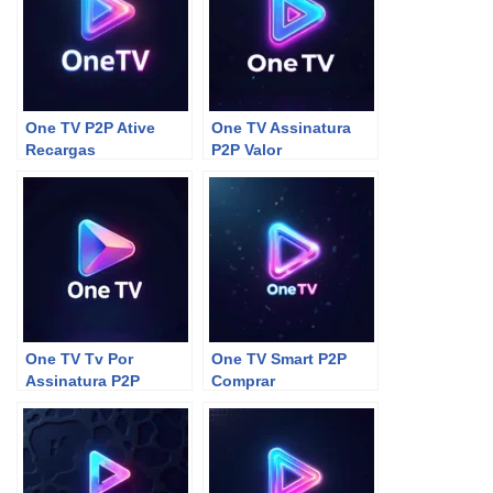
One TV P2P Ative
One TV Assinatura
Recargas
P2P Valor
One TV Tv Por
One TV Smart P2P
Assinatura P2P
Comprar