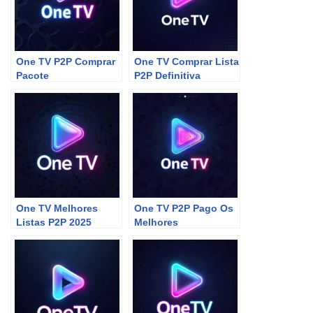
One TV P2P Comprar
One TV Comprar Lista
Pacote
P2P Definitiva
One TV Melhores
One TV P2P Pago Os
Listas P2P 2025
Melhores
Pagas