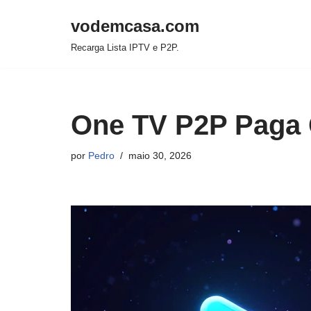
vodemcasa.com
Pular
Recarga Lista IPTV e P2P.
para
o
conteúdo
One TV P2P Paga 
por
Pedro
maio 30, 2026