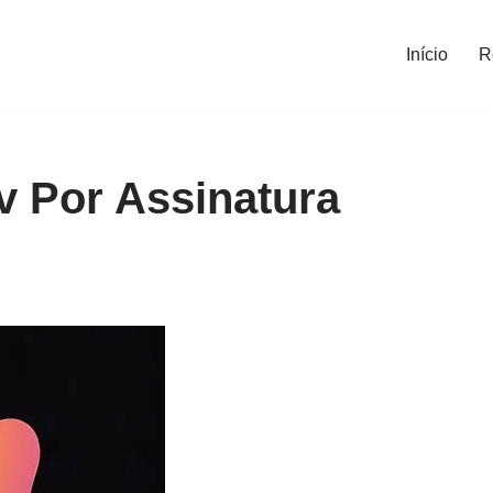
Início
R
v Por Assinatura