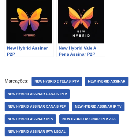
New Hybrid Assinar
New Hybrid Vale A
P2P
Pena Assinar P2P
Marcações:
NEW HYBRID 2 TELAS IPTV
NEW HYBRID ASSINAR
NEW HYBRID ASSINAR CANAIS IPTV
NEW HYBRID ASSINAR CANAIS P2P
NEW HYBRID ASSINAR IP TV
NEW HYBRID ASSINAR IPTV
NEW HYBRID ASSINAR IPTV 2025
NEW HYBRID ASSINAR IPTV LEGAL