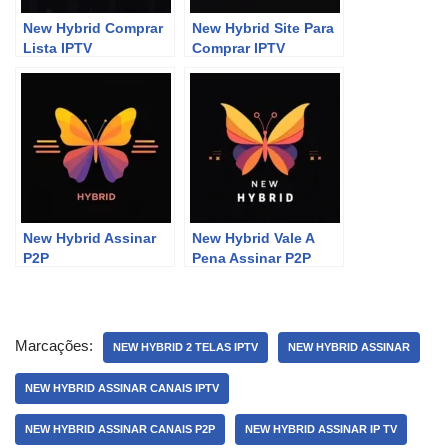
New Hybrid Comprar
New Hybrid Site Para
Lista IPTV
Comprar IPTV
New Hybrid Assinar
New Hybrid Vale A
P2P
Pena Assinar P2P
Marcações:
NEW HYBRID 2 TELAS IPTV
NEW HYBRID ASSINAR
NEW HYBRID ASSINAR CANAIS IPTV
NEW HYBRID ASSINAR CANAIS P2P
NEW HYBRID ASSINAR IP TV