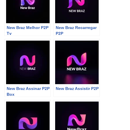
New Braz Melhor P2P
New Braz Recarregar
Tv
P2P
New Braz Assinar P2P
New Braz Assistir P2P
Box