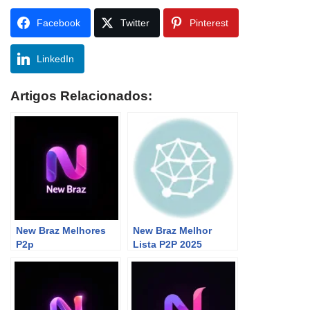
Facebook
Twitter
Pinterest
LinkedIn
Artigos Relacionados:
New Braz Melhores
New Braz Melhor
P2p
Lista P2P 2025