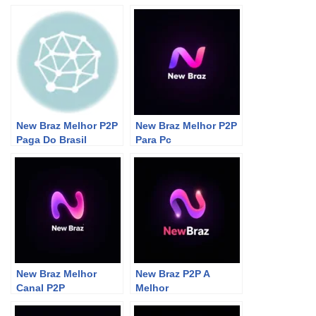
New Braz Melhor P2P
New Braz Melhor P2P
Paga Do Brasil
Para Pc
New Braz Melhor
New Braz P2P A
Canal P2P
Melhor