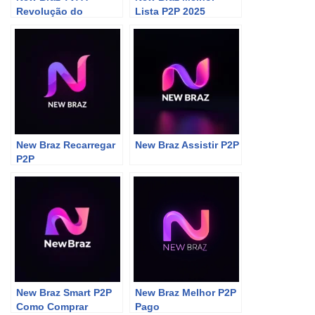
Revolução do
Lista P2P 2025
Streaming Que Vai Te
Deixar de Queixo
Caído!
New Braz Recarregar
New Braz Assistir P2P
P2P
New Braz Smart P2P
New Braz Melhor P2P
Como Comprar
Pago