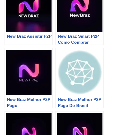
New Braz Assistir P2P
New Braz Smart P2P
Como Comprar
New Braz Melhor P2P
New Braz Melhor P2P
Pago
Paga Do Brasil