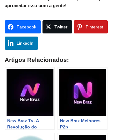
aproveitar isso com a gente!
Facebook
Twitter
Pinterest
LinkedIn
Artigos Relacionados:
New Braz Tv: A
New Braz Melhores
Revolução do
P2p
Streaming Que Vai Te
Deixar de Queixo