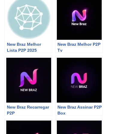
Caído!
New Braz Melhor
New Braz Melhor P2P
Lista P2P 2025
Tv
New Braz Recarregar
New Braz Assinar P2P
P2P
Box