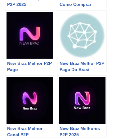
P2P 2025
Como Comprar
New Braz Melhor P2P
New Braz Melhor P2P
Pago
Paga Do Brasil
New Braz Melhor
New Braz Melhores
Canal P2P
P2P 2025