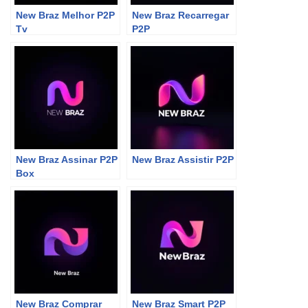
New Braz Melhor P2P
New Braz Recarregar
Tv
P2P
New Braz Assinar P2P
New Braz Assistir P2P
Box
New Braz Comprar
New Braz Smart P2P