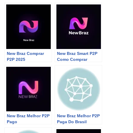
New Braz Comprar
New Braz Smart P2P
P2P 2025
Como Comprar
New Braz Melhor P2P
New Braz Melhor P2P
Pago
Paga Do Brasil