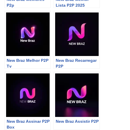
P2p
Lista P2P 2025
New Braz Melhor P2P
New Braz Recarregar
Tv
P2P
New Braz Assinar P2P
New Braz Assistir P2P
Box