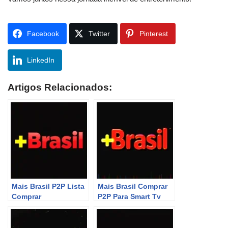
Facebook
Twitter
Pinterest
LinkedIn
Artigos Relacionados:
Mais Brasil P2P Lista
Mais Brasil Comprar
Comprar
P2P Para Smart Tv