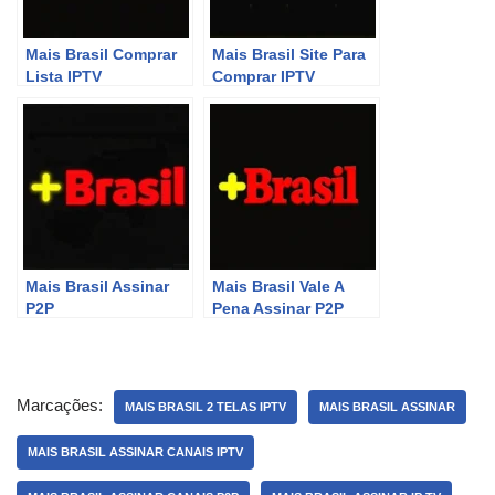
Mais Brasil Comprar
Mais Brasil Site Para
Lista IPTV
Comprar IPTV
Mais Brasil Assinar
Mais Brasil Vale A
P2P
Pena Assinar P2P
Marcações:
MAIS BRASIL 2 TELAS IPTV
MAIS BRASIL ASSINAR
MAIS BRASIL ASSINAR CANAIS IPTV