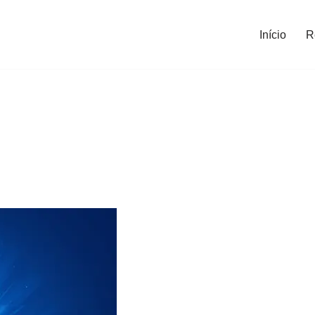
Início
R